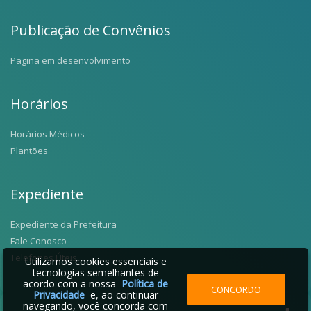
Publicação de Convênios
Pagina em desenvolvimento
Horários
Horários Médicos
Plantões
Expediente
Expediente da Prefeitura
Fale Conosco
Telefones Úteis
Utilizamos cookies essenciais e
tecnologias semelhantes de
acordo com a nossa
Política de
CONCORDO
Privacidade
e, ao continuar
navegando, você concorda com