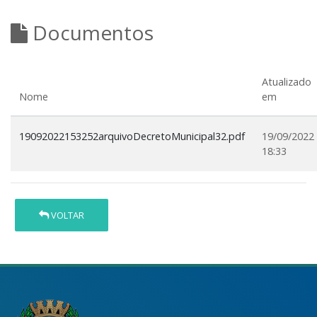
Documentos
Atualizado
Nome
em
19092022153252arquivoDecretoMunicipal32.pdf
19/09/2022
18:33
VOLTAR