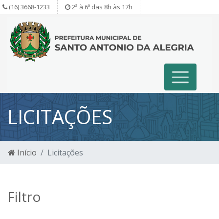
(16) 3668-1233
2ª à 6º das 8h às 17h
LICITAÇÕES
Início
Licitações
Filtro