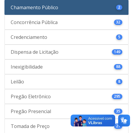
Chamamento Público
2
Concorrência Pública
32
Credenciamento
5
Dispensa de Licitação
149
Inexigibilidade
88
Leilão
8
Pregão Eletrônico
295
Pregão Presencial
35
Tomada de Preço
21