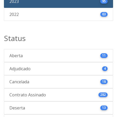
2023
95
2022
63
Status
Aberta
11
Adjudicado
4
Cancelada
18
Contrato Assinado
282
Deserta
13