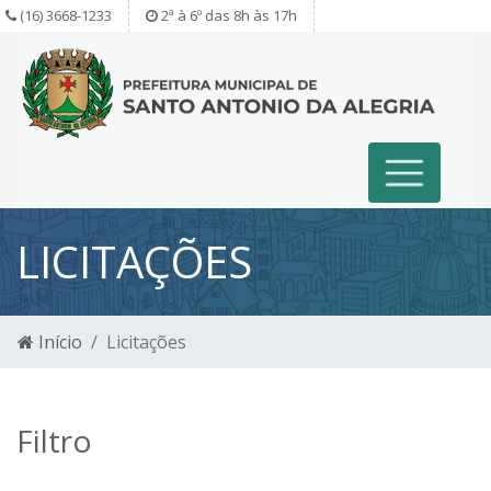
(16) 3668-1233
2ª à 6º das 8h às 17h
LICITAÇÕES
Início
Licitações
Filtro