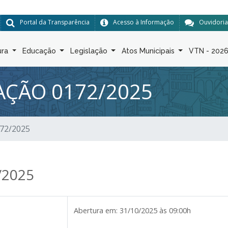
Portal da Transparência
Acesso à Informação
Ouvidoria
ura
Educação
Legislação
Atos Municipais
VTN - 202
TAÇÃO 0172/2025
172/2025
/2025
Abertura em:
31/10/2025 às 09:00h