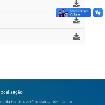
Localização
venida Francisco Antônio Mafra,, 1004 - Centro