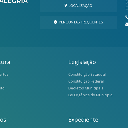
S
LOCALIZAÇÃO
C
PERGUNTAS FREQUENTES
tura
Legislação
ertos
Constituição Estadual
Constituição Federal
ito
Decretos Municipais
Lei Orgânica do Município
ios
Expediente