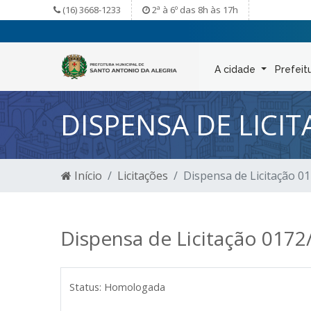
(16) 3668-1233
2ª à 6º das 8h às 17h
A cidade
Prefeit
DISPENSA DE LICI
Início
Licitações
Dispensa de Licitação 0
Dispensa de Licitação 0172
Status:
Homologada