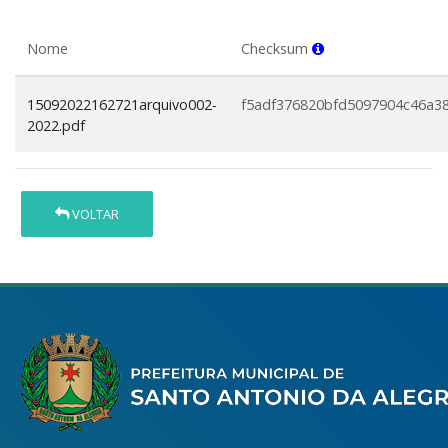
Nome
Checksum
15092022162721arquivo002-
f5adf376820bfd5097904c46a3
2022.pdf
VOLTAR