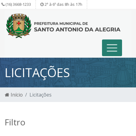
(16) 3668-1233
2ª à 6º das 8h às 17h
LICITAÇÕES
Início
Licitações
Filtro