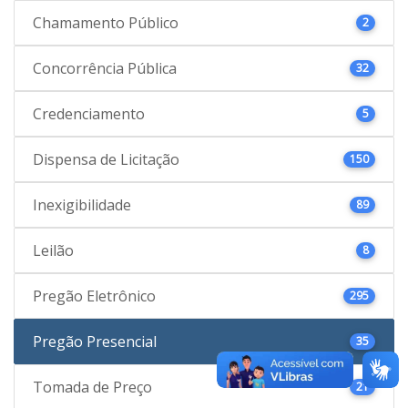
Chamamento Público
2
Concorrência Pública
32
Credenciamento
5
Dispensa de Licitação
150
Inexigibilidade
89
Leilão
8
Pregão Eletrônico
295
Pregão Presencial
35
Tomada de Preço
21