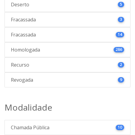
Deserto
5
Fracassada
3
Fracassada
14
Homologada
286
Recurso
2
Revogada
9
Modalidade
Chamada Pública
10