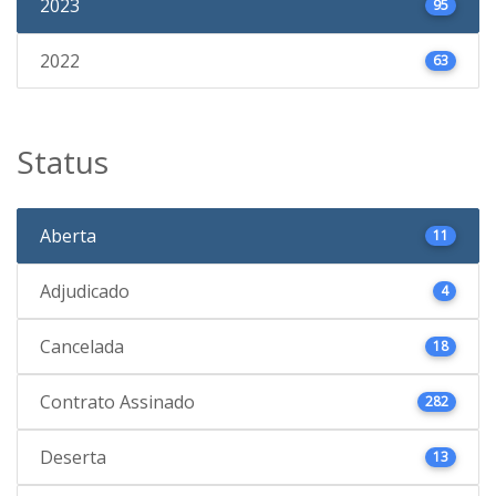
2023
95
2022
63
Status
Aberta
11
Adjudicado
4
Cancelada
18
Contrato Assinado
282
Deserta
13