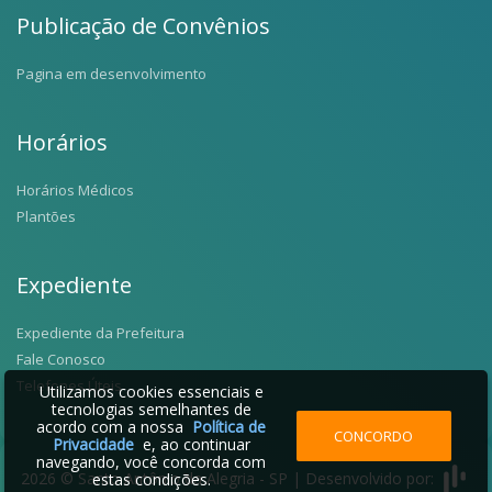
Publicação de Convênios
Pagina em desenvolvimento
Horários
Horários Médicos
Plantões
Expediente
Expediente da Prefeitura
Fale Conosco
Telefones Úteis
Utilizamos cookies essenciais e
tecnologias semelhantes de
acordo com a nossa
Política de
CONCORDO
Privacidade
e, ao continuar
navegando, você concorda com
2026 © Santo Antônio da Alegria - SP | Desenvolvido por:
estas condições.