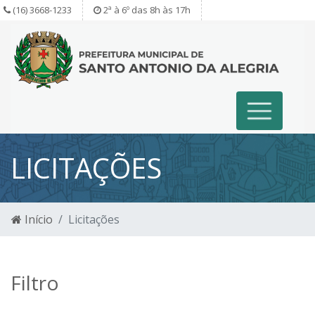
(16) 3668-1233
2ª à 6º das 8h às 17h
LICITAÇÕES
Início
Licitações
Filtro