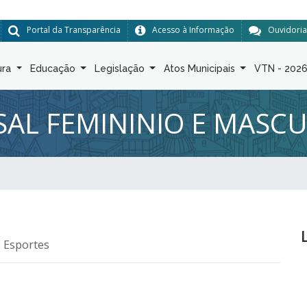
Portal da Transparência
Acesso à Informação
Ouvidoria
ura
Educação
Legislação
Atos Municipais
VTN - 202
AL FEMININIO E MASC
: Esportes