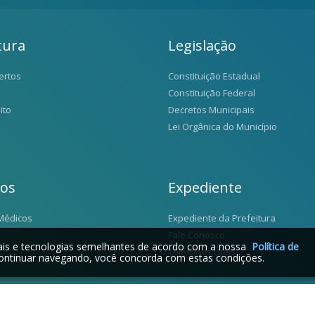
tura
Legislação
ertos
Constituição Estadual
Constituição Federal
ito
Decretos Municipais
Lei Orgânica do Município
ios
Expediente
Médicos
Expediente da Prefeitura
Fale Conosco
iais e tecnologias semelhantes de acordo com a nossa
Política de
Telefones Úteis
ontinuar navegando, você concorda com estas condições.
2026 © Santo Antônio da Alegria - SP | Desenvolvido por: