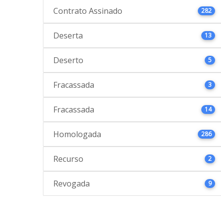
Contrato Assinado
282
Deserta
13
Deserto
5
Fracassada
3
Fracassada
14
Homologada
286
Recurso
2
Revogada
9