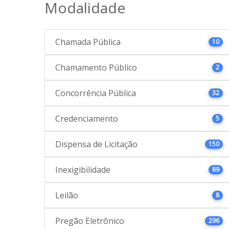
Modalidade
Chamada Pública
10
Chamamento Público
2
Concorrência Pública
32
Credenciamento
5
Dispensa de Licitação
150
Inexigibilidade
89
Leilão
8
Pregão Eletrônico
296