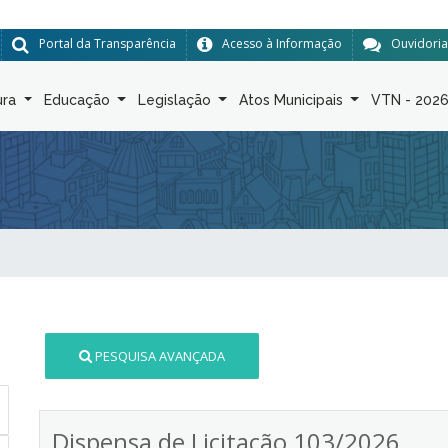
Portal da Transparência
Acesso à Informação
Ouvidoria
ura
Educação
Legislação
Atos Municipais
VTN - 202
PESQUISA AVANÇADA
Dispensa de Licitação 103/2026