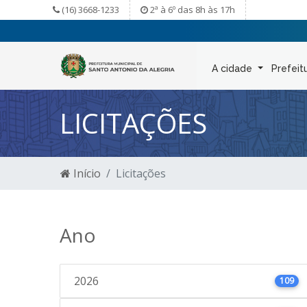
(16) 3668-1233
2ª à 6º das 8h às 17h
A cidade
Prefeit
LICITAÇÕES
Início
Licitações
Ano
2026
109