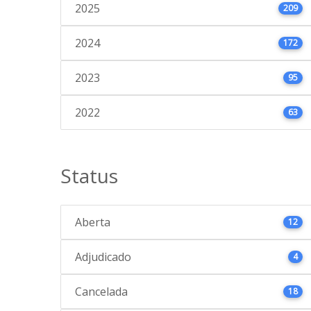
2025
209
2024
172
2023
95
2022
63
Status
Aberta
12
Adjudicado
4
Cancelada
18