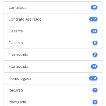
Cancelada
18
Contrato Assinado
282
Deserta
13
Deserto
5
Fracassada
3
Fracassada
14
Homologada
284
Recurso
2
Revogada
9