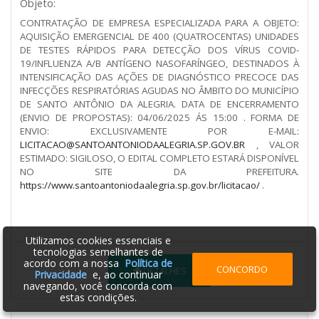
Objeto:
CONTRATAÇÃO DE EMPRESA ESPECIALIZADA PARA A OBJETO:
AQUISIÇÃO EMERGENCIAL DE 400 (QUATROCENTAS) UNIDADES
DE TESTES RÁPIDOS PARA DETECÇÃO DOS VÍRUS COVID-
19/INFLUENZA A/B ANTÍGENO NASOFARÍNGEO, DESTINADOS À
INTENSIFICAÇÃO DAS AÇÕES DE DIAGNÓSTICO PRECOCE DAS
INFECÇÕES RESPIRATÓRIAS AGUDAS NO ÂMBITO DO MUNICÍPIO
DE SANTO ANTÔNIO DA ALEGRIA. DATA DE ENCERRAMENTO
(ENVIO DE PROPOSTAS): 04/06/2025 ÁS 15:00 . FORMA DE
ENVIO: EXCLUSIVAMENTE POR E-MAIL:
LICITACAO@SANTOANTONIODAALEGRIA.SP.GOV.BR
, VALOR
ESTIMADO: SIGILOSO, O EDITAL COMPLETO ESTARÁ DISPONÍVEL
NO SITE DA PREFEITURA.
https://www.santoantoniodaalegria.sp.gov.br/licitacao/
.
Utilizamos cookies essenciais e
tecnologias semelhantes de
acordo com a nossa
Política de
CONCORDO
DETALHES
Privacidade
e, ao continuar
navegando, você concorda com
estas condições.