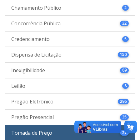
Chamamento Público
2
Concorrência Pública
32
Credenciamento
5
Dispensa de Licitação
150
Inexigibilidade
89
Leilão
8
Pregão Eletrônico
296
Pregão Presencial
35
Tomada de Preço
21