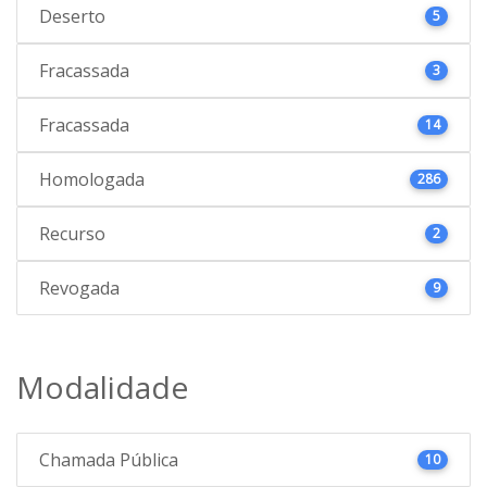
Deserto
5
Fracassada
3
Fracassada
14
Homologada
286
Recurso
2
Revogada
9
Modalidade
Chamada Pública
10