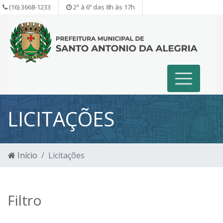
(16) 3668-1233
2ª à 6º das 8h às 17h
LICITAÇÕES
Início
Licitações
Filtro