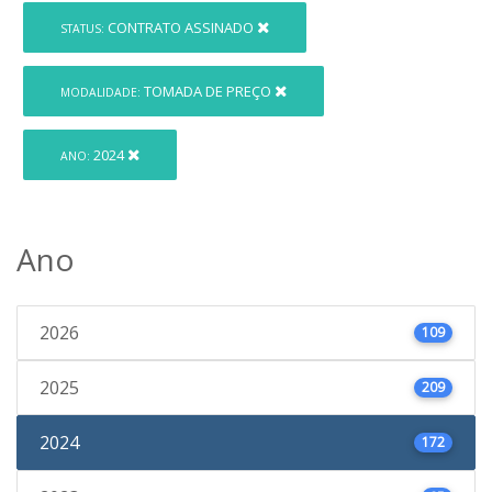
CONTRATO ASSINADO
STATUS:
TOMADA DE PREÇO
MODALIDADE:
2024
ANO:
Ano
2026
109
2025
209
2024
172