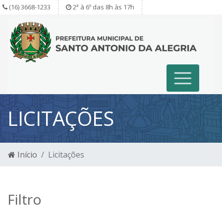
(16) 3668-1233
2ª à 6º das 8h às 17h
LICITAÇÕES
Início
Licitações
Filtro