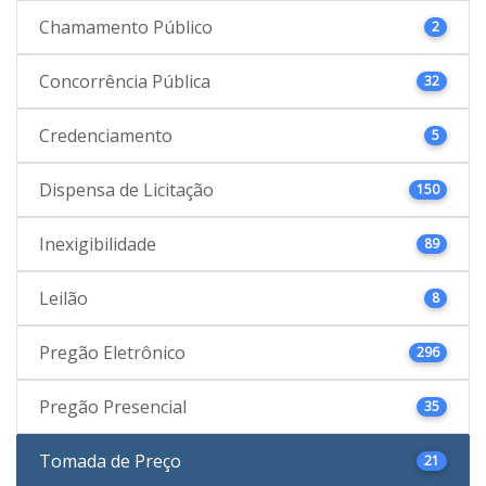
Chamamento Público
2
Concorrência Pública
32
Credenciamento
5
Dispensa de Licitação
150
Inexigibilidade
89
Leilão
8
Pregão Eletrônico
296
Pregão Presencial
35
Tomada de Preço
21