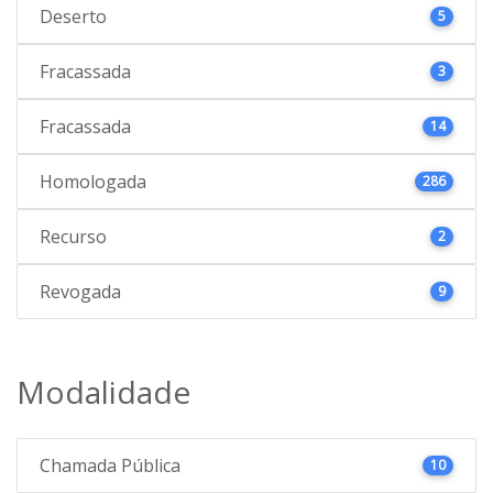
Deserto
5
Fracassada
3
Fracassada
14
Homologada
286
Recurso
2
Revogada
9
Modalidade
Chamada Pública
10