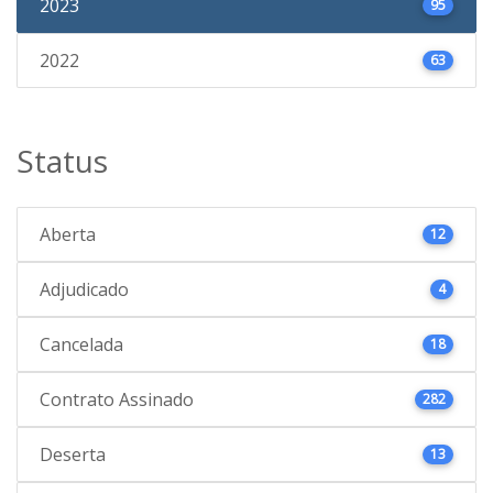
2023
95
2022
63
Status
Aberta
12
Adjudicado
4
Cancelada
18
Contrato Assinado
282
Deserta
13