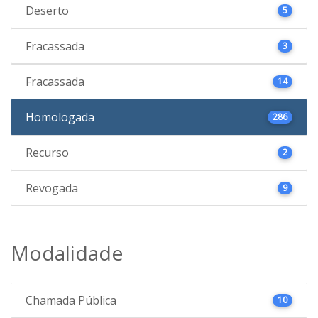
Deserto
5
Fracassada
3
Fracassada
14
Homologada
286
Recurso
2
Revogada
9
Modalidade
Chamada Pública
10