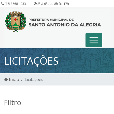
(16) 3668-1233
2ª à 6º das 8h às 17h
LICITAÇÕES
Início
Licitações
Filtro