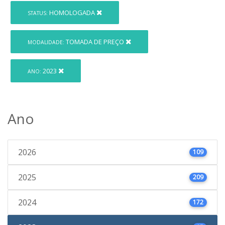
HOMOLOGADA
STATUS:
TOMADA DE PREÇO
MODALIDADE:
2023
ANO:
Ano
2026
109
2025
209
2024
172