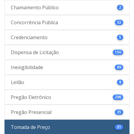
Chamamento Público
2
Concorrência Pública
32
Credenciamento
5
Dispensa de Licitação
150
Inexigibilidade
89
Leilão
8
Pregão Eletrônico
296
Pregão Presencial
35
Tomada de Preço
21