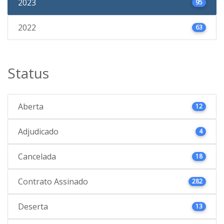
2023
95
2022
63
Status
Aberta
12
Adjudicado
4
Cancelada
18
Contrato Assinado
282
Deserta
13