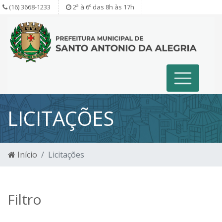
(16) 3668-1233
2ª à 6º das 8h às 17h
LICITAÇÕES
Início
Licitações
Filtro