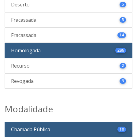
Deserto
5
Fracassada
3
Fracassada
14
Homologada
286
Recurso
2
Revogada
9
Modalidade
Chamada Pública
10