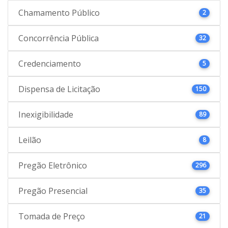
Chamamento Público
2
Concorrência Pública
32
Credenciamento
5
Dispensa de Licitação
150
Inexigibilidade
89
Leilão
8
Pregão Eletrônico
296
Pregão Presencial
35
Tomada de Preço
21