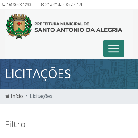
(16) 3668-1233
2ª à 6º das 8h às 17h
LICITAÇÕES
Início
Licitações
Filtro