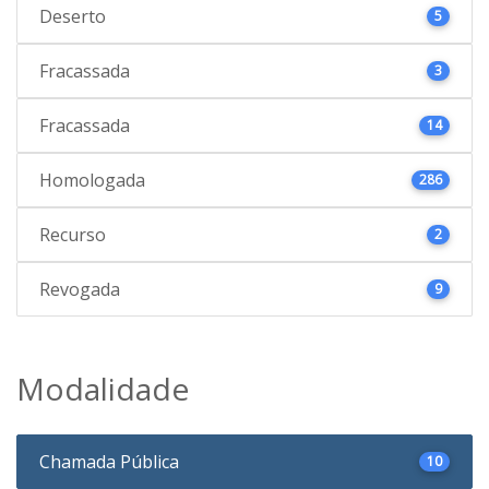
Deserto
5
Fracassada
3
Fracassada
14
Homologada
286
Recurso
2
Revogada
9
Modalidade
Chamada Pública
10