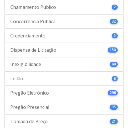
Chamamento Público
2
Concorrência Pública
32
Credenciamento
5
Dispensa de Licitação
150
Inexigibilidade
89
Leilão
8
Pregão Eletrônico
296
Pregão Presencial
35
Tomada de Preço
21