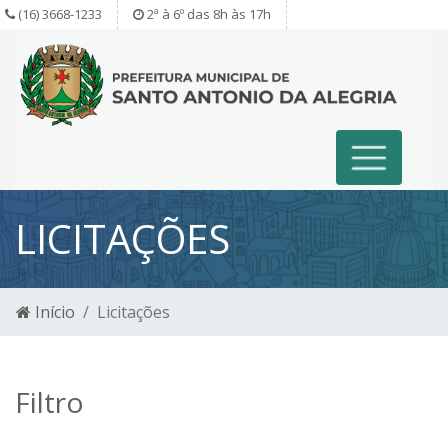
(16) 3668-1233
2ª à 6º das 8h às 17h
LICITAÇÕES
Início
Licitações
Filtro