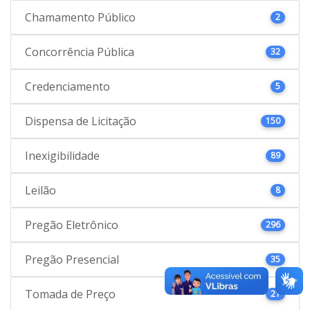
Chamamento Público
2
Concorrência Pública
32
Credenciamento
5
Dispensa de Licitação
150
Inexigibilidade
89
Leilão
8
Pregão Eletrônico
296
Pregão Presencial
35
Tomada de Preço
21