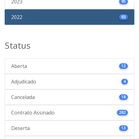
2023
95
2022
63
Status
Aberta
12
Adjudicado
4
Cancelada
18
Contrato Assinado
282
Deserta
13