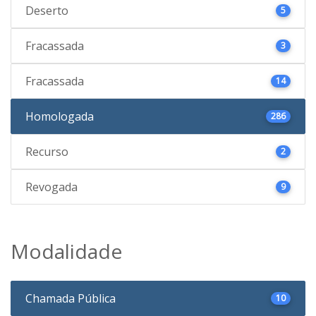
Deserto
5
Fracassada
3
Fracassada
14
Homologada
286
Recurso
2
Revogada
9
Modalidade
Chamada Pública
10