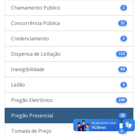
Chamamento Público
2
Concorrência Pública
32
Credenciamento
5
Dispensa de Licitação
150
Inexigibilidade
89
Leilão
8
Pregão Eletrônico
296
Pregão Presencial
35
Tomada de Preço
21