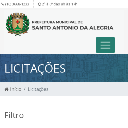
(16) 3668-1233
2ª à 6º das 8h às 17h
LICITAÇÕES
Início
Licitações
Filtro