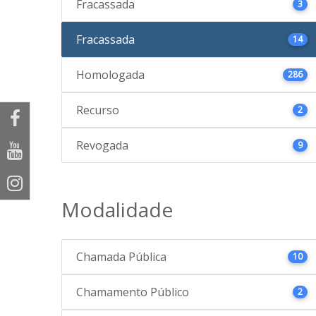
Fracassada
3
Fracassada
14
Homologada
286
Recurso
2
Revogada
9
Modalidade
Chamada Pública
10
Chamamento Público
2