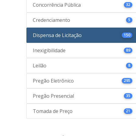
Concorrência Pública
32
Credenciamento
5
Dispensa de Licitação
150
Inexigibilidade
89
Leilão
8
Pregão Eletrônico
295
Pregão Presencial
35
Tomada de Preço
21