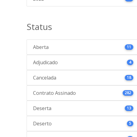
Status
Aberta
11
Adjudicado
4
Cancelada
18
Contrato Assinado
282
Deserta
13
Deserto
5