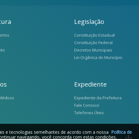
tura
Legislação
ertos
Constituição Estadual
Constituição Federal
ito
Decretos Municipais
Lei Orgânica do Município
ios
Expediente
Médicos
Expediente da Prefeitura
Fale Conosco
Telefones Úteis
iais e tecnologias semelhantes de acordo com a nossa
Política de
ontinuar navegando, você concorda com estas condições.
2026 © Santo Antônio da Alegria - SP | Desenvolvido por: