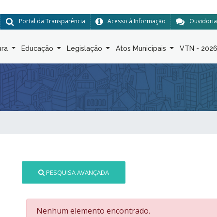
Portal da Transparência
Acesso à Informação
Ouvidoria
ura
Educação
Legislação
Atos Municipais
VTN - 202
PESQUISA AVANÇADA
Nenhum elemento encontrado.