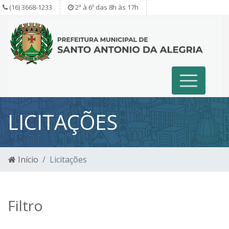
(16) 3668-1233
2ª à 6º das 8h às 17h
LICITAÇÕES
Início
Licitações
Filtro