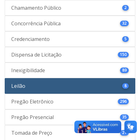
Chamamento Público
2
Concorrência Pública
32
Credenciamento
5
Dispensa de Licitação
150
Inexigibilidade
89
Leilão
8
Pregão Eletrônico
296
Pregão Presencial
35
Tomada de Preço
21