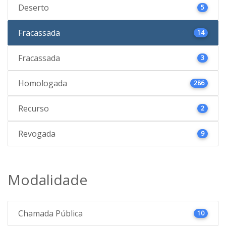
Deserto
5
Fracassada
14
Fracassada
3
Homologada
286
Recurso
2
Revogada
9
Modalidade
Chamada Pública
10