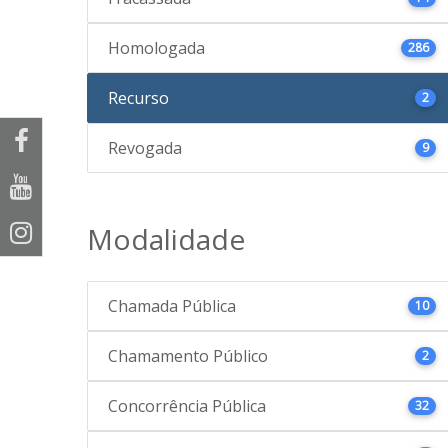
Homologada
286
Recurso
2
Revogada
9
Modalidade
Chamada Pública
10
Chamamento Público
2
Concorrência Pública
32