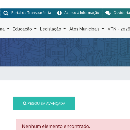
Portal da Transparência
Acesso à Informação
Ouvidoria
ura
Educação
Legislação
Atos Municipais
VTN - 202
PESQUISA AVANÇADA
Nenhum elemento encontrado.