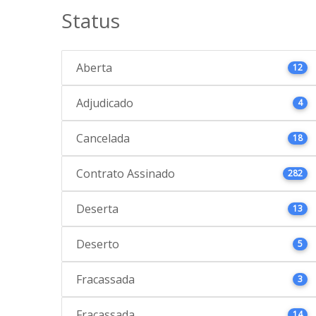
Status
Aberta
12
Adjudicado
4
Cancelada
18
Contrato Assinado
282
Deserta
13
Deserto
5
Fracassada
3
Fracassada
14