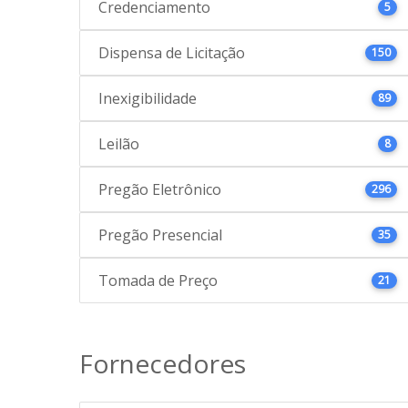
Credenciamento
5
Dispensa de Licitação
150
Inexigibilidade
89
Leilão
8
Pregão Eletrônico
296
Pregão Presencial
35
Tomada de Preço
21
Fornecedores