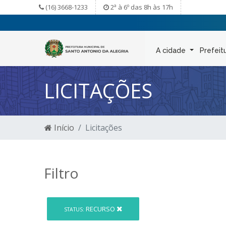
(16) 3668-1233
2ª à 6º das 8h às 17h
A cidade
Prefeit
LICITAÇÕES
Início
Licitações
Filtro
RECURSO
STATUS: