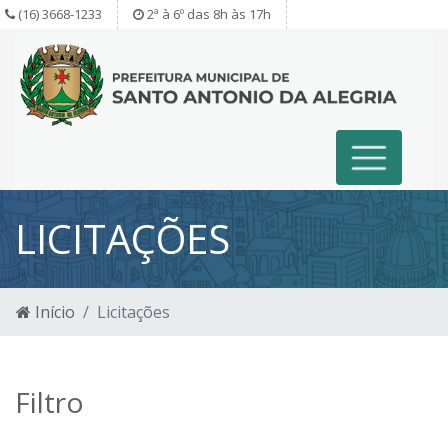
(16) 3668-1233
2ª à 6º das 8h às 17h
LICITAÇÕES
Início
Licitações
Filtro