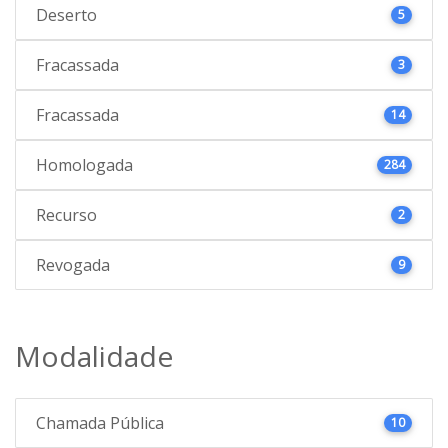
Deserto
5
Fracassada
3
Fracassada
14
Homologada
284
Recurso
2
Revogada
9
Modalidade
Chamada Pública
10