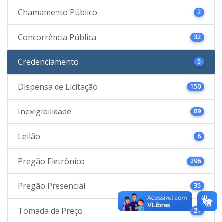
Chamamento Público
2
Concorrência Pública
32
Credenciamento
5
Dispensa de Licitação
150
Inexigibilidade
89
Leilão
8
Pregão Eletrônico
296
Pregão Presencial
35
Tomada de Preço
21