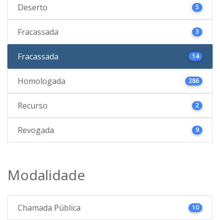
Deserto
5
Fracassada
3
Fracassada
14
Homologada
286
Recurso
2
Revogada
9
Modalidade
Chamada Pública
10