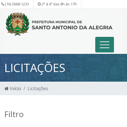
(16) 3668-1233
2ª à 6º das 8h às 17h
LICITAÇÕES
Início
Licitações
Filtro