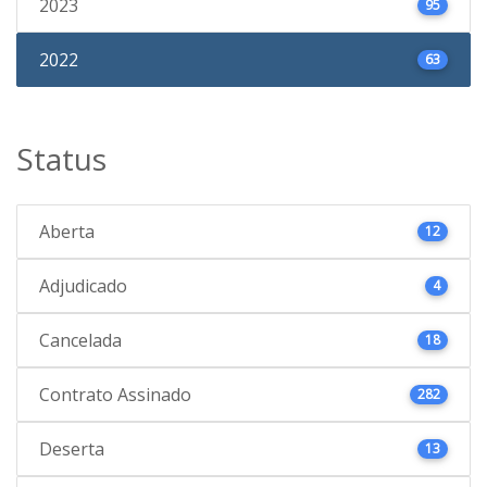
2023
95
2022
63
Status
Aberta
12
Adjudicado
4
Cancelada
18
Contrato Assinado
282
Deserta
13