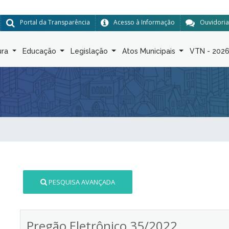
Portal da Transparência
Acesso à Informação
Ouvidoria
ura
Educação
Legislação
Atos Municipais
VTN - 202
PESQUISA AVANÇADA
Pregão Eletrônico 35/2022