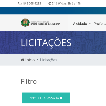
(16) 3668-1233
2ª à 6º das 8h às 17h
A cidade
Prefeit
LICITAÇÕES
Início
Licitações
Filtro
FRACASSADA
STATUS: