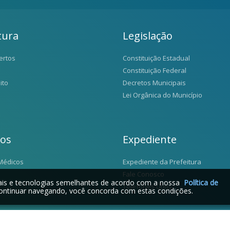
tura
Legislação
ertos
Constituição Estadual
Constituição Federal
ito
Decretos Municipais
Lei Orgânica do Município
ios
Expediente
Médicos
Expediente da Prefeitura
Fale Conosco
iais e tecnologias semelhantes de acordo com a nossa
Política de
Telefones Úteis
ontinuar navegando, você concorda com estas condições.
2026 © Santo Antônio da Alegria - SP | Desenvolvido por: