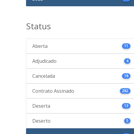
Status
Aberta
11
Adjudicado
4
Cancelada
18
Contrato Assinado
282
Deserta
13
Deserto
5