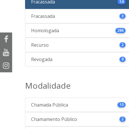
Fracassada
14
Fracassada
3
Homologada
286
Recurso
2
Revogada
9
Modalidade
Chamada Pública
10
Chamamento Público
2