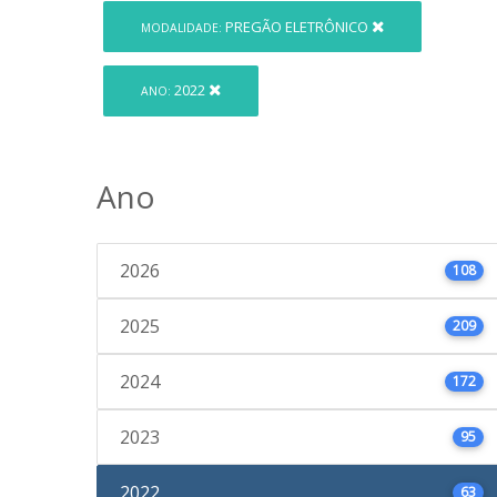
PREGÃO ELETRÔNICO
MODALIDADE:
2022
ANO:
Ano
2026
108
2025
209
2024
172
2023
95
2022
63