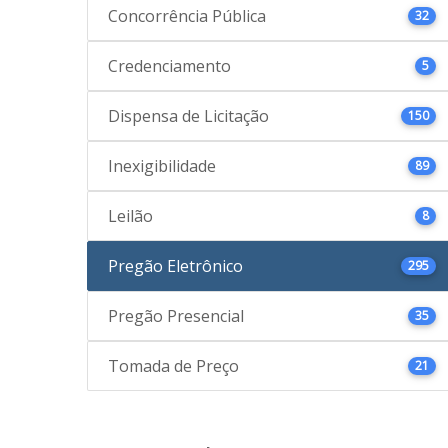
Concorrência Pública
32
Credenciamento
5
Dispensa de Licitação
150
Inexigibilidade
89
Leilão
8
Pregão Eletrônico
295
Pregão Presencial
35
Tomada de Preço
21