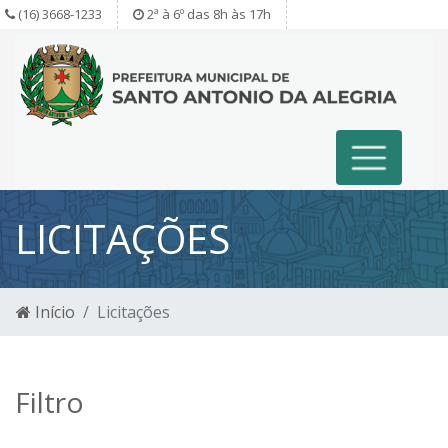
(16) 3668-1233
2ª à 6º das 8h às 17h
LICITAÇÕES
Início
Licitações
Filtro