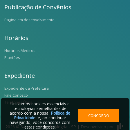
Publicação de Convênios
Pagina em desenvolvimento
Horários
Horários Médicos
Plantões
Expediente
Expediente da Prefeitura
Fale Conosco
Telefones Úteis
Utilizamos cookies essenciais e
tecnologias semelhantes de
acordo com a nossa
Política de
CONCORDO
Privacidade
e, ao continuar
navegando, você concorda com
2026 © Santo Antônio da Alegria - SP | Desenvolvido por:
estas condições.