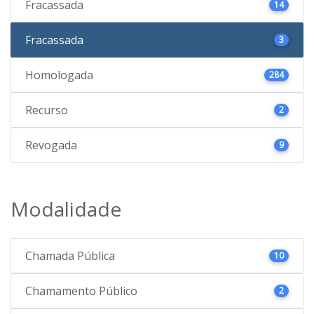
Fracassada
14
Fracassada
3
Homologada
284
Recurso
2
Revogada
9
Modalidade
Chamada Pública
10
Chamamento Público
2