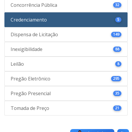
Concorrência Pública
32
Credenciamento
5
Dispensa de Licitação
149
Inexigibilidade
88
Leilão
8
Pregão Eletrônico
295
Pregão Presencial
35
Tomada de Preço
21