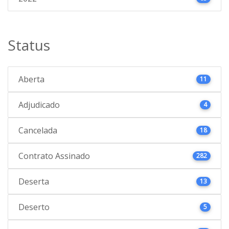
Status
Aberta
11
Adjudicado
4
Cancelada
18
Contrato Assinado
282
Deserta
13
Deserto
5