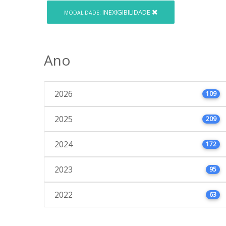
INEXIGIBILIDADE
MODALIDADE:
Ano
2026
109
2025
209
2024
172
2023
95
2022
63