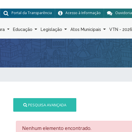
Portal da Transparência
Acesso à Informação
Ouvidoria
ura
Educação
Legislação
Atos Municipais
VTN - 202
PESQUISA AVANÇADA
Nenhum elemento encontrado.