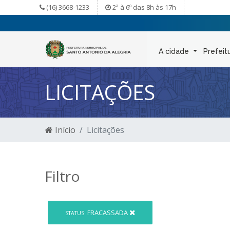
(16) 3668-1233
2ª à 6º das 8h às 17h
A cidade
Prefeit
LICITAÇÕES
Início
Licitações
Filtro
FRACASSADA
STATUS: