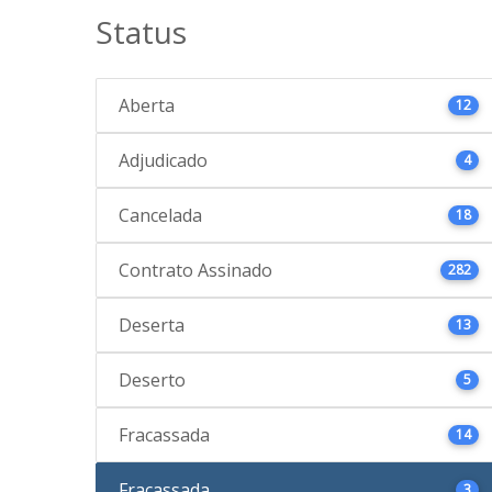
Status
Aberta
12
Adjudicado
4
Cancelada
18
Contrato Assinado
282
Deserta
13
Deserto
5
Fracassada
14
Fracassada
3