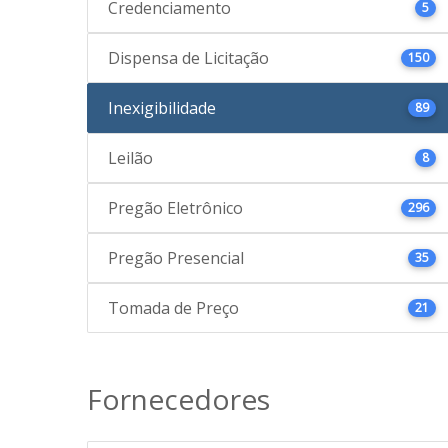
Credenciamento
5
Dispensa de Licitação
150
Inexigibilidade
89
Leilão
8
Pregão Eletrônico
296
Pregão Presencial
35
Tomada de Preço
21
Fornecedores