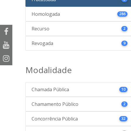
Homologada
286
Recurso
2
Revogada
9
Modalidade
Chamada Pública
10
Chamamento Público
2
Concorrência Pública
32