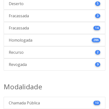
Deserto
5
Fracassada
3
Fracassada
14
Homologada
286
Recurso
2
Revogada
9
Modalidade
Chamada Pública
10