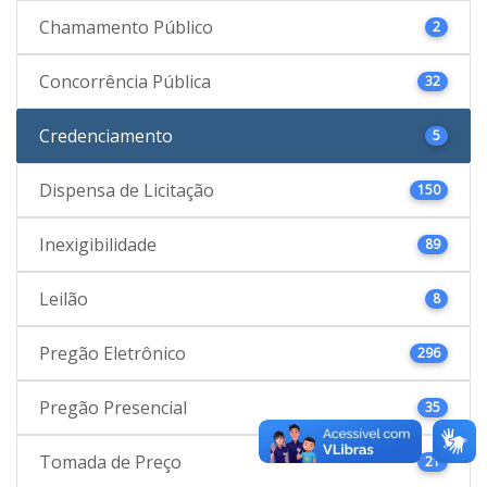
Chamamento Público
2
Concorrência Pública
32
Credenciamento
5
Dispensa de Licitação
150
Inexigibilidade
89
Leilão
8
Pregão Eletrônico
296
Pregão Presencial
35
Tomada de Preço
21