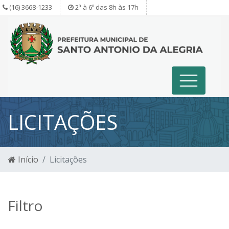
(16) 3668-1233
2ª à 6º das 8h às 17h
LICITAÇÕES
Início
Licitações
Filtro