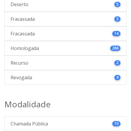
Deserto
5
Fracassada
3
Fracassada
14
Homologada
286
Recurso
2
Revogada
9
Modalidade
Chamada Pública
10