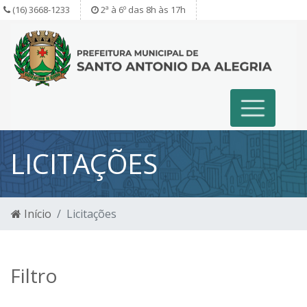
(16) 3668-1233
2ª à 6º das 8h às 17h
LICITAÇÕES
Início
Licitações
Filtro