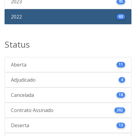
2023
95
2022
63
Status
Aberta
11
Adjudicado
4
Cancelada
18
Contrato Assinado
282
Deserta
13