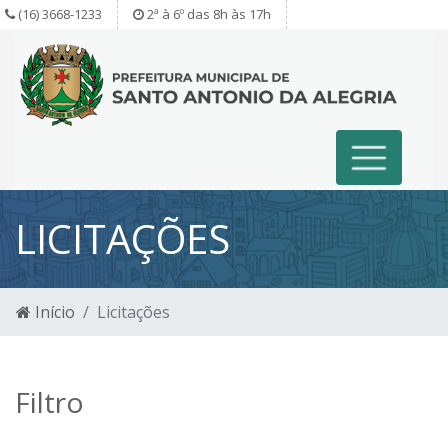
(16) 3668-1233
2ª à 6º das 8h às 17h
LICITAÇÕES
Início
Licitações
Filtro