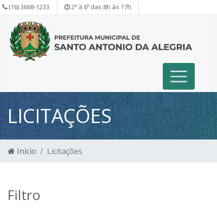
(16) 3668-1233
2ª à 6º das 8h às 17h
LICITAÇÕES
Início
Licitações
Filtro